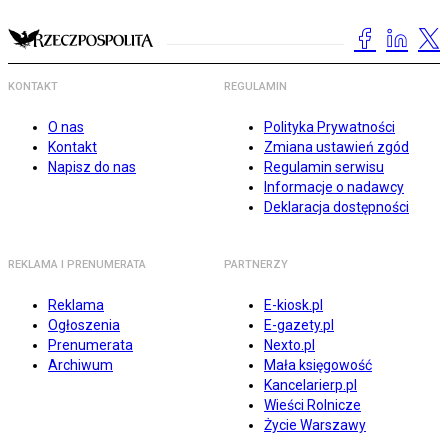
KONTAKT
REGULAMIN
O nas
Polityka Prywatności
Kontakt
Zmiana ustawień zgód
Napisz do nas
Regulamin serwisu
Informacje o nadawcy
Deklaracja dostępności
REKLAMA I PRENUMERATA
PARTNERZY
Reklama
E-kiosk.pl
Ogłoszenia
E-gazety.pl
Prenumerata
Nexto.pl
Archiwum
Mała księgowość
Kancelarierp.pl
Wieści Rolnicze
Życie Warszawy