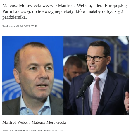
Mateusz Morawiecki wezwał Manfreda Webera, lidera Europejskiej
Partii Ludowej, do telewizyjnej debaty, która miałaby odbyć się 2
października.
Publikacja:
08.08.2023 07:40
Manfred Weber i Mateusz Morawiecki
Foto: EP, materiały prasowe, PAP, Paweł Supernak