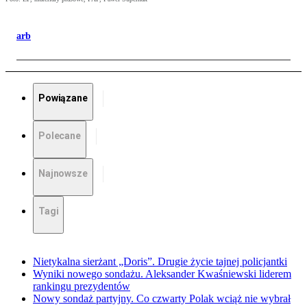
arb
Powiązane
Polecane
Najnowsze
Tagi
Nietykalna sierżant „Doris”. Drugie życie tajnej policjantki
Wyniki nowego sondażu. Aleksander Kwaśniewski liderem
rankingu prezydentów
Nowy sondaż partyjny. Co czwarty Polak wciąż nie wybrał