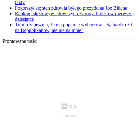
fakty
Pogorszył się stan zdrowia byłego prezydenta Joe Bidena
Ranking służb wywiadowczych Europy. Polska w pierwszej
dziesiątce
Trump zapewnia, że ma poparcie wyborców. „Są bardzo źli
na Republikanów, ale nie na mnie”
Promowane treści