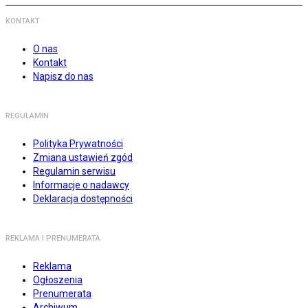
KONTAKT
O nas
Kontakt
Napisz do nas
REGULAMIN
Polityka Prywatności
Zmiana ustawień zgód
Regulamin serwisu
Informacje o nadawcy
Deklaracja dostępności
REKLAMA I PRENUMERATA
Reklama
Ogłoszenia
Prenumerata
Archiwum