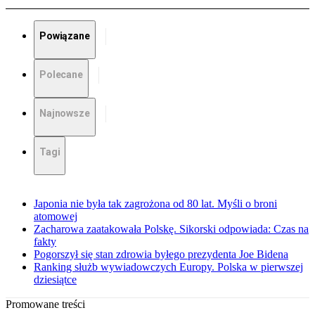
Powiązane
Polecane
Najnowsze
Tagi
Japonia nie była tak zagrożona od 80 lat. Myśli o broni
atomowej
Zacharowa zaatakowała Polskę. Sikorski odpowiada: Czas na
fakty
Pogorszył się stan zdrowia byłego prezydenta Joe Bidena
Ranking służb wywiadowczych Europy. Polska w pierwszej
dziesiątce
Promowane treści