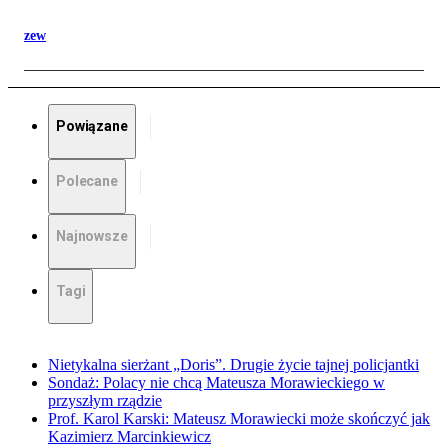
zew
Powiązane
Polecane
Najnowsze
Tagi
Nietykalna sierżant „Doris”. Drugie życie tajnej policjantki
Sondaż: Polacy nie chcą Mateusza Morawieckiego w
przyszłym rządzie
Prof. Karol Karski: Mateusz Morawiecki może skończyć jak
Kazimierz Marcinkiewicz