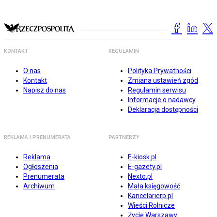
KONTAKT
REGULAMIN
O nas
Polityka Prywatności
Kontakt
Zmiana ustawień zgód
Napisz do nas
Regulamin serwisu
Informacje o nadawcy
Deklaracja dostępności
REKLAMA I PRENUMERATA
PARTNERZY
Reklama
E-kiosk.pl
Ogłoszenia
E-gazety.pl
Prenumerata
Nexto.pl
Archiwum
Mała księgowość
Kancelarierp.pl
Wieści Rolnicze
Życie Warszawy