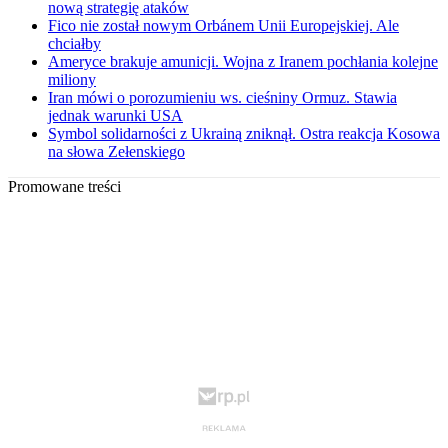
nową strategię ataków
Fico nie został nowym Orbánem Unii Europejskiej. Ale
chciałby
Ameryce brakuje amunicji. Wojna z Iranem pochłania kolejne
miliony
Iran mówi o porozumieniu ws. cieśniny Ormuz. Stawia
jednak warunki USA
Symbol solidarności z Ukrainą zniknął. Ostra reakcja Kosowa
na słowa Zełenskiego
Promowane treści