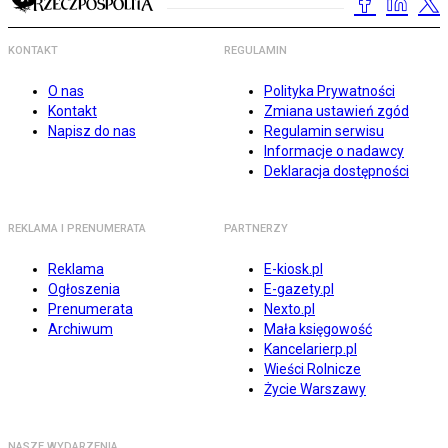
KONTAKT
REGULAMIN
O nas
Polityka Prywatności
Kontakt
Zmiana ustawień zgód
Napisz do nas
Regulamin serwisu
Informacje o nadawcy
Deklaracja dostępności
REKLAMA I PRENUMERATA
PARTNERZY
Reklama
E-kiosk.pl
Ogłoszenia
E-gazety.pl
Prenumerata
Nexto.pl
Archiwum
Mała księgowość
Kancelarierp.pl
Wieści Rolnicze
Życie Warszawy
NASZE WYDARZENIA