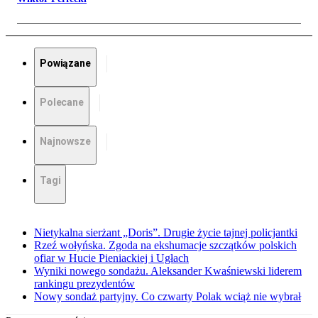
Powiązane
Polecane
Najnowsze
Tagi
Nietykalna sierżant „Doris”. Drugie życie tajnej policjantki
Rzeź wołyńska. Zgoda na ekshumacje szczątków polskich
ofiar w Hucie Pieniackiej i Ugłach
Wyniki nowego sondażu. Aleksander Kwaśniewski liderem
rankingu prezydentów
Nowy sondaż partyjny. Co czwarty Polak wciąż nie wybrał