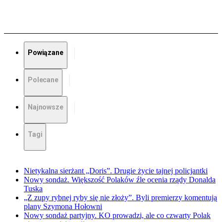
Powiązane
Polecane
Najnowsze
Tagi
Nietykalna sierżant „Doris”. Drugie życie tajnej policjantki
Nowy sondaż. Większość Polaków źle ocenia rządy Donalda
Tuska
„Z zupy rybnej ryby się nie złoży”. Byli premierzy komentują
plany Szymona Hołowni
Nowy sondaż partyjny. KO prowadzi, ale co czwarty Polak