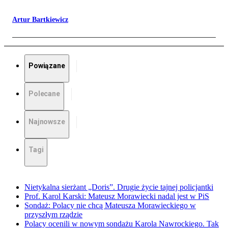
Artur Bartkiewicz
Powiązane
Polecane
Najnowsze
Tagi
Nietykalna sierżant „Doris”. Drugie życie tajnej policjantki
Prof. Karol Karski: Mateusz Morawiecki nadal jest w PiS
Sondaż: Polacy nie chcą Mateusza Morawieckiego w
przyszłym rządzie
Polacy ocenili w nowym sondażu Karola Nawrockiego. Tak