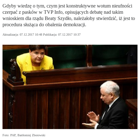
Gdyby wiedzę o tym, czym jest konstruktywne wotum nieufności
czerpać z pasków w TVP Info, opisujących debatę nad takim
wnioskiem dla rządu Beaty Szydło, należałoby stwierdzić, iż jest to
procedura służąca do obalenia demokracji.
Aktualizacja:
07.12.2017 10:48
Publikacja:
07.12.2017 10:37
Foto: PAP, Bartłomiej Zborowski