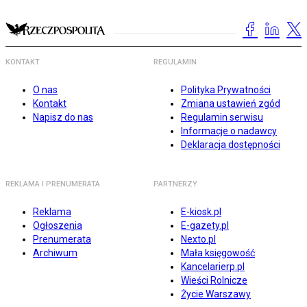
KONTAKT
REGULAMIN
O nas
Polityka Prywatności
Kontakt
Zmiana ustawień zgód
Napisz do nas
Regulamin serwisu
Informacje o nadawcy
Deklaracja dostępności
REKLAMA I PRENUMERATA
PARTNERZY
Reklama
E-kiosk.pl
Ogłoszenia
E-gazety.pl
Prenumerata
Nexto.pl
Archiwum
Mała księgowość
Kancelarierp.pl
Wieści Rolnicze
Życie Warszawy