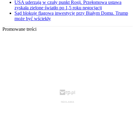
USA uderzają w czuły punkt Rosji. Przełomowa ustawa
zyskała zielone światło po 1,5 roku negocjacji
Sąd blokuje flagową inwestycję przy Białym Domu. Trump
może być wściekły
Promowane treści