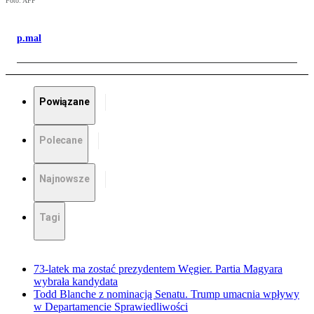
Foto: AFP
p.mal
Powiązane
Polecane
Najnowsze
Tagi
73-latek ma zostać prezydentem Węgier. Partia Magyara
wybrała kandydata
Todd Blanche z nominacją Senatu. Trump umacnia wpływy
w Departamencie Sprawiedliwości