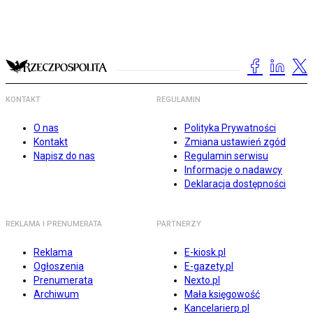
KONTAKT
REGULAMIN
O nas
Polityka Prywatności
Kontakt
Zmiana ustawień zgód
Napisz do nas
Regulamin serwisu
Informacje o nadawcy
Deklaracja dostępności
REKLAMA I PRENUMERATA
PARTNERZY
Reklama
E-kiosk.pl
Ogłoszenia
E-gazety.pl
Prenumerata
Nexto.pl
Archiwum
Mała księgowość
Kancelarierp.pl