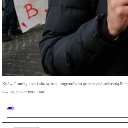
Kijów. Protesty przeciwko sytuacji migrantów na granicy pod ambasadą Biało
Foto: PAP, SERGEY DOLZHENKO
amk