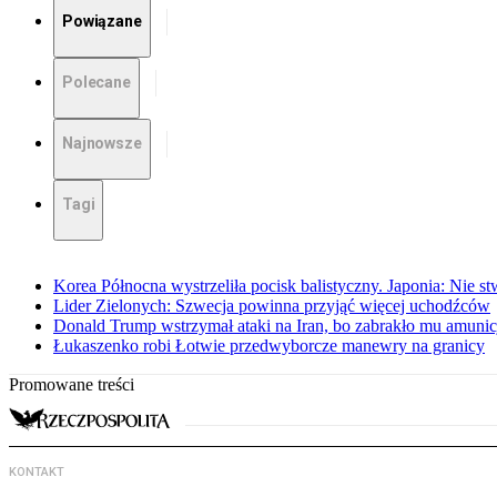
Powiązane
Polecane
Najnowsze
Tagi
Korea Północna wystrzeliła pocisk balistyczny. Japonia: Nie s
Lider Zielonych: Szwecja powinna przyjąć więcej uchodźców
Donald Trump wstrzymał ataki na Iran, bo zabrakło mu amunicj
Łukaszenko robi Łotwie przedwyborcze manewry na granicy
Promowane treści
KONTAKT