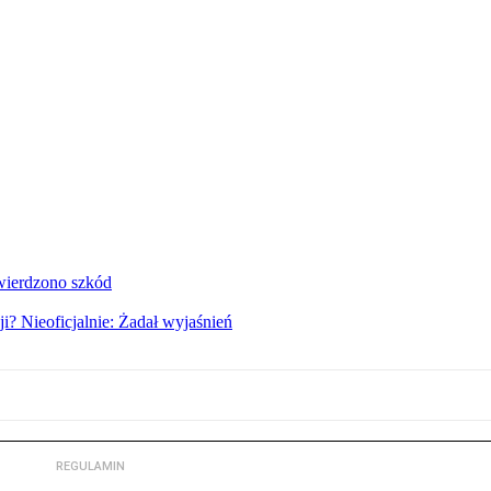
twierdzono szkód
i? Nieoficjalnie: Żadał wyjaśnień
REGULAMIN