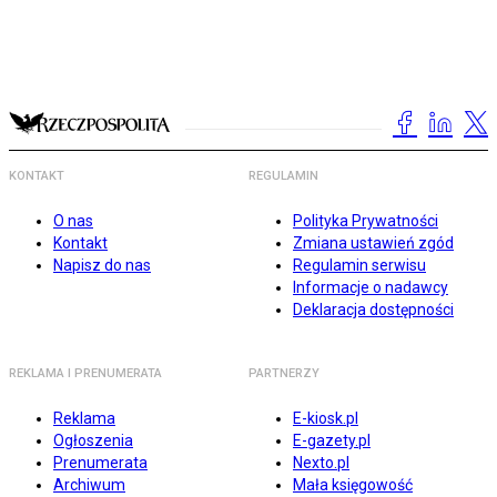
KONTAKT
REGULAMIN
O nas
Polityka Prywatności
Kontakt
Zmiana ustawień zgód
Napisz do nas
Regulamin serwisu
Informacje o nadawcy
Deklaracja dostępności
REKLAMA I PRENUMERATA
PARTNERZY
Reklama
E-kiosk.pl
Ogłoszenia
E-gazety.pl
Prenumerata
Nexto.pl
Archiwum
Mała księgowość