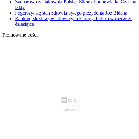
Zacharowa zaatakowała Polskę. Sikorski odpowiada: Czas na
fakty
Pogorszył się stan zdrowia byłego prezydenta Joe Bidena
Ranking służb wywiadowczych Europy. Polska w pierwszej
dziesiątce
Promowane treści