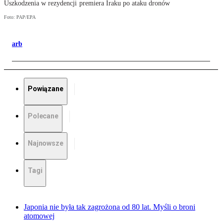
Uszkodzenia w rezydencji premiera Iraku po ataku dronów
Foto: PAP/EPA
arb
Powiązane
Polecane
Najnowsze
Tagi
Japonia nie była tak zagrożona od 80 lat. Myśli o broni
atomowej