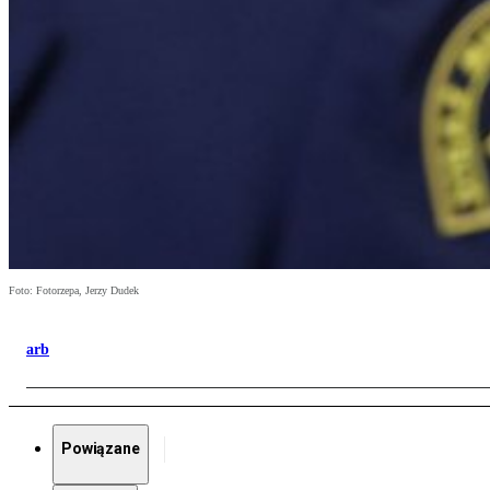
Foto: Fotorzepa, Jerzy Dudek
arb
Powiązane