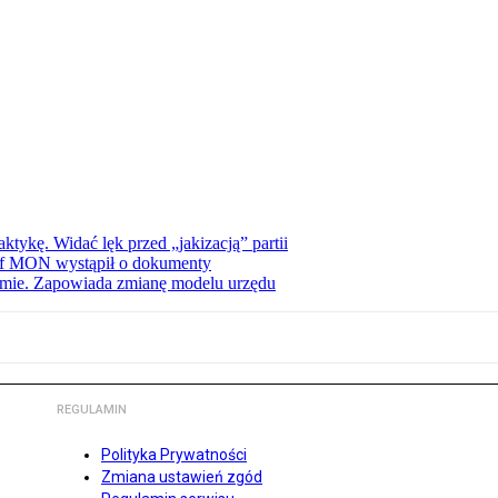
tykę. Widać lęk przed „jakizacją” partii
zef MON wystąpił o dokumenty
jmie. Zapowiada zmianę modelu urzędu
REGULAMIN
Polityka Prywatności
Zmiana ustawień zgód