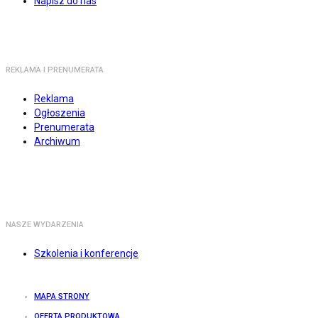
Napisz do nas
REKLAMA I PRENUMERATA
Reklama
Ogłoszenia
Prenumerata
Archiwum
NASZE WYDARZENIA
Szkolenia i konferencje
MAPA STRONY
OFERTA PRODUKTOWA