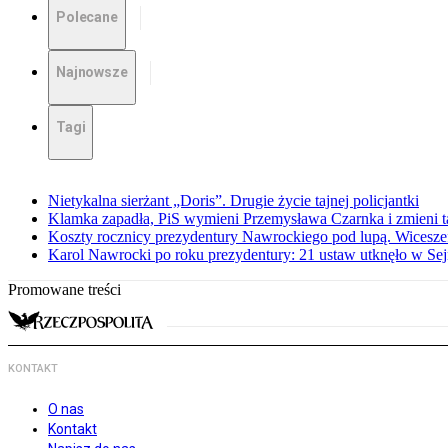
Polecane
Najnowsze
Tagi
Nietykalna sierżant „Doris”. Drugie życie tajnej policjantki
Klamka zapadła, PiS wymieni Przemysława Czarnka i zmieni tak
Koszty rocznicy prezydentury Nawrockiego pod lupą. Wices
Karol Nawrocki po roku prezydentury: 21 ustaw utknęło w Se
Promowane treści
KONTAKT
O nas
Kontakt