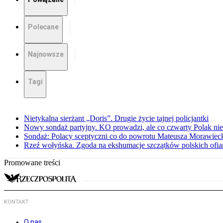
Polecane
Najnowsze
Tagi
Nietykalna sierżant „Doris”. Drugie życie tajnej policjantki
Nowy sondaż partyjny. KO prowadzi, ale co czwarty Polak nie 
Sondaż: Polacy sceptyczni co do powrotu Mateusza Morawiec
Rzeź wołyńska. Zgoda na ekshumacje szczątków polskich ofiar
Promowane treści
KONTAKT
O nas