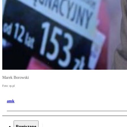
Marek Borowski
Foto: rp.pl
amk
Powiązane