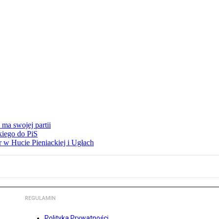
ma swojej partii
kiego do PiS
 w Hucie Pieniackiej i Ugłach
REGULAMIN
Polityka Prywatności