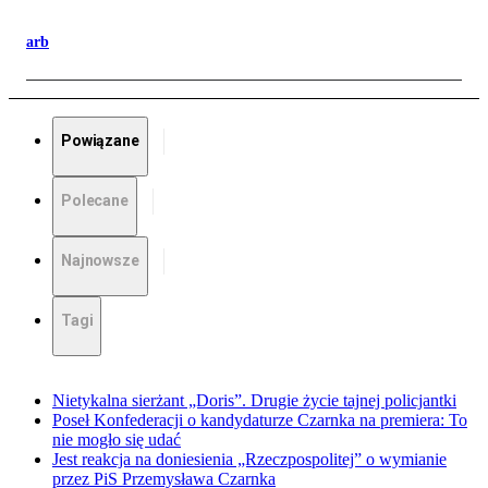
arb
Powiązane
Polecane
Najnowsze
Tagi
Nietykalna sierżant „Doris”. Drugie życie tajnej policjantki
Poseł Konfederacji o kandydaturze Czarnka na premiera: To
nie mogło się udać
Jest reakcja na doniesienia „Rzeczpospolitej” o wymianie
przez PiS Przemysława Czarnka