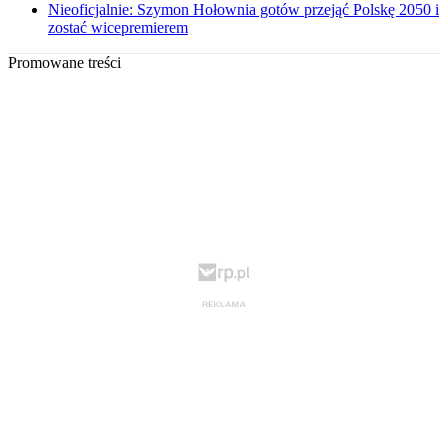
Nieoficjalnie: Szymon Hołownia gotów przejąć Polskę 2050 i
zostać wicepremierem
Promowane treści