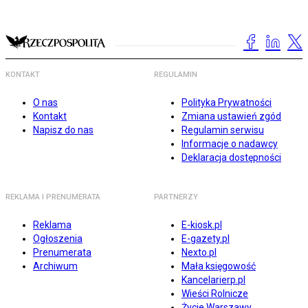
KONTAKT
REGULAMIN
O nas
Polityka Prywatności
Kontakt
Zmiana ustawień zgód
Napisz do nas
Regulamin serwisu
Informacje o nadawcy
Deklaracja dostępności
REKLAMA I PRENUMERATA
PARTNERZY
Reklama
E-kiosk.pl
Ogłoszenia
E-gazety.pl
Prenumerata
Nexto.pl
Archiwum
Mała księgowość
Kancelarierp.pl
Wieści Rolnicze
Życie Warszawy