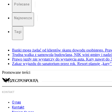
Polecane
Najnowsze
Tagi
Banki mogą żądać od klientów skanu dowodu osobistego. Praw
Trudna walka z samowolą budowlaną. NIK wini gminy i nadzór
Prawo jazdy nie wystarczy do wynajęcia auta. Kary nawet do 30
Zakaz wyjazdu do sanatorium przez rok. Resort planuje „kary”
Promowane treści
KONTAKT
O nas
Kontakt