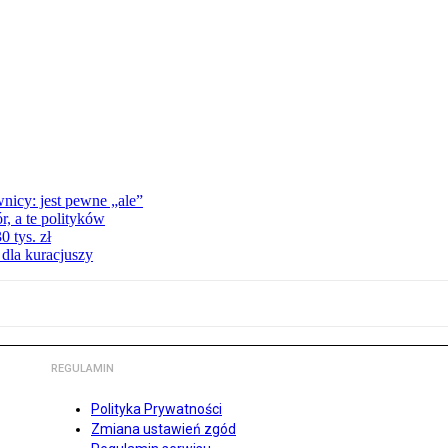
nicy: jest pewne „ale”
, a te polityków
 tys. zł
 dla kuracjuszy
REGULAMIN
Polityka Prywatności
Zmiana ustawień zgód