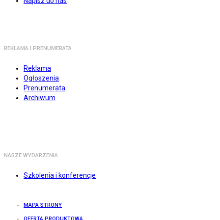
Napisz do nas
REKLAMA I PRENUMERATA
Reklama
Ogłoszenia
Prenumerata
Archiwum
NASZE WYDARZENIA
Szkolenia i konferencje
MAPA STRONY
OFERTA PRODUKTOWA