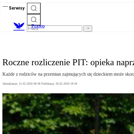
Serwisy
Prawo
Roczne rozliczenie PIT: opieka nap
Każde z rodziców na przemian zajmujących się dzieckiem może skorzy
Aktualizacja:
21.02.2020 08:38
Publikacja:
20.02.2020 18:34