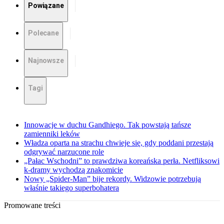
Powiązane
Polecane
Najnowsze
Tagi
Innowacje w duchu Gandhiego. Tak powstają tańsze
zamienniki leków
Władza oparta na strachu chwieje się, gdy poddani przestają
odgrywać narzucone role
„Pałac Wschodni” to prawdziwa koreańska perła. Netfliksowi
k-dramy wychodzą znakomicie
Nowy „Spider-Man” bije rekordy. Widzowie potrzebują
właśnie takiego superbohatera
Promowane treści