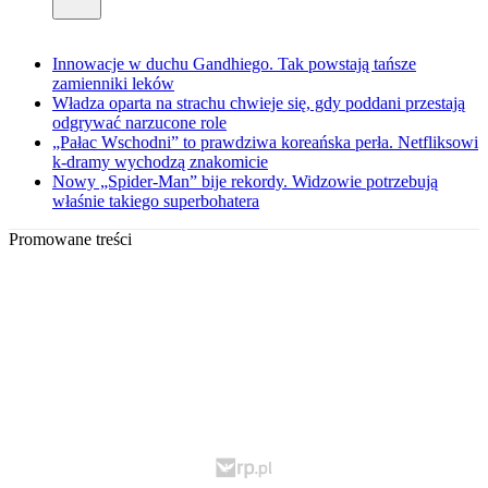
Innowacje w duchu Gandhiego. Tak powstają tańsze
zamienniki leków
Władza oparta na strachu chwieje się, gdy poddani przestają
odgrywać narzucone role
„Pałac Wschodni” to prawdziwa koreańska perła. Netfliksowi
k-dramy wychodzą znakomicie
Nowy „Spider-Man” bije rekordy. Widzowie potrzebują
właśnie takiego superbohatera
Promowane treści