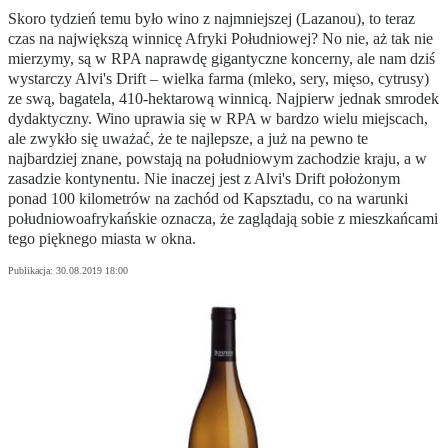
Skoro tydzień temu było wino z najmniejszej (Lazanou), to teraz
czas na największą winnicę Afryki Południowej? No nie, aż tak nie
mierzymy, są w RPA naprawdę gigantyczne koncerny, ale nam dziś
wystarczy Alvi's Drift – wielka farma (mleko, sery, mięso, cytrusy)
ze swą, bagatela, 410-hektarową winnicą. Najpierw jednak smrodek
dydaktyczny. Wino uprawia się w RPA w bardzo wielu miejscach,
ale zwykło się uważać, że te najlepsze, a już na pewno te
najbardziej znane, powstają na południowym zachodzie kraju, a w
zasadzie kontynentu. Nie inaczej jest z Alvi's Drift położonym
ponad 100 kilometrów na zachód od Kapsztadu, co na warunki
południowoafrykańskie oznacza, że zaglądają sobie z mieszkańcami
tego pięknego miasta w okna.
Publikacja:
30.08.2019 18:00