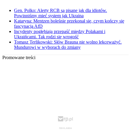
Gen. Polko: Alerty RCB są pisane jak dla idiotów.
Powinniśmy mieć system jak Ukraina
Kataryna: Mentzen boleśnie przekonał się, czym kończy się
fascynacja AfD
Incydenty pogłębiają przepaść między Polakami i
Ukraińcami. Tak rodzi się wrogość
Tomasz Terlikowski: Słów Brauna nie wolno lekceważyć.
Mundurowi w wyborach do zmiany
Promowane treści