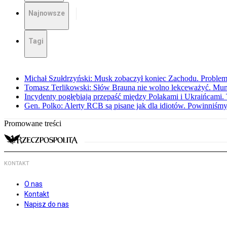
Najnowsze
Tagi
Michał Szułdrzyński: Musk zobaczył koniec Zachodu. Problem,
Tomasz Terlikowski: Słów Brauna nie wolno lekceważyć. Mu
Incydenty pogłębiają przepaść między Polakami i Ukraińcami. 
Gen. Polko: Alerty RCB są pisane jak dla idiotów. Powinniśmy
Promowane treści
KONTAKT
O nas
Kontakt
Napisz do nas