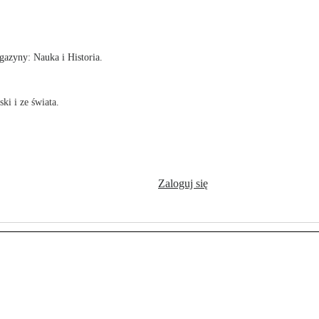
!
azyny: Nauka i Historia.
ki i ze świata.
Zaloguj się