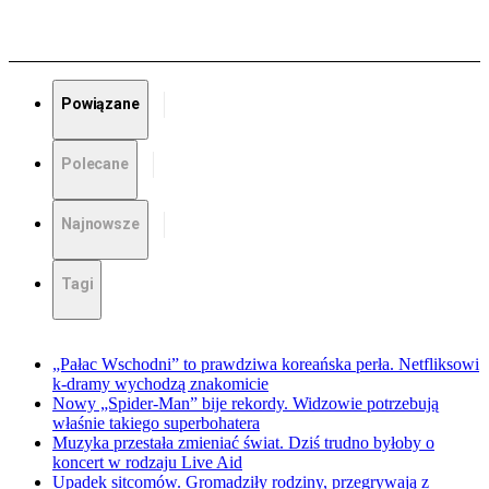
Powiązane
Polecane
Najnowsze
Tagi
„Pałac Wschodni” to prawdziwa koreańska perła. Netfliksowi
k-dramy wychodzą znakomicie
Nowy „Spider-Man” bije rekordy. Widzowie potrzebują
właśnie takiego superbohatera
Muzyka przestała zmieniać świat. Dziś trudno byłoby o
koncert w rodzaju Live Aid
Upadek sitcomów. Gromadziły rodziny, przegrywają z