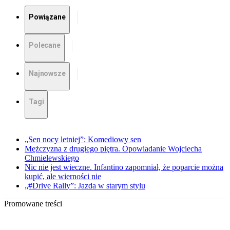
Powiązane
Polecane
Najnowsze
Tagi
„Sen nocy letniej”: Komediowy sen
Mężczyzna z drugiego piętra. Opowiadanie Wojciecha
Chmielewskiego
Nic nie jest wieczne. Infantino zapomniał, że poparcie można
kupić, ale wierności nie
„#Drive Rally”: Jazda w starym stylu
Promowane treści