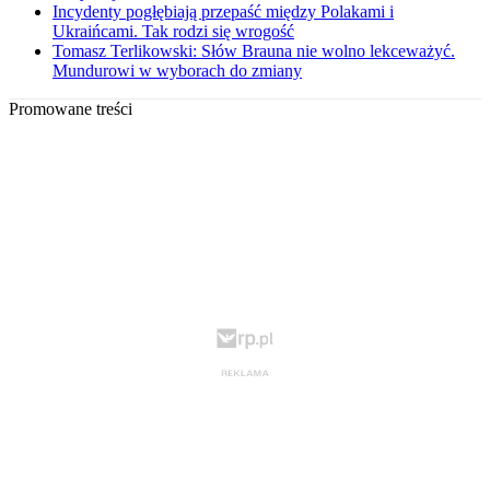
Incydenty pogłębiają przepaść między Polakami i
Ukraińcami. Tak rodzi się wrogość
Tomasz Terlikowski: Słów Brauna nie wolno lekceważyć.
Mundurowi w wyborach do zmiany
Promowane treści