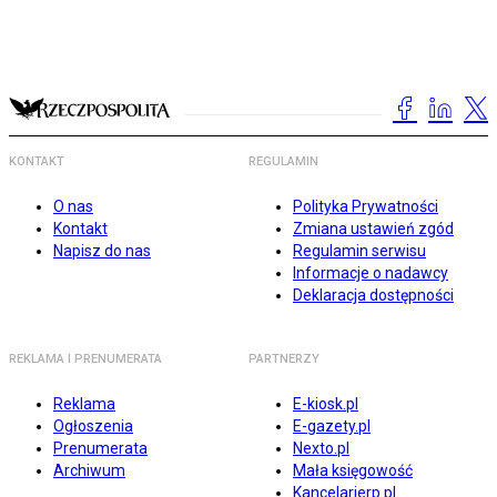
KONTAKT
REGULAMIN
O nas
Polityka Prywatności
Kontakt
Zmiana ustawień zgód
Napisz do nas
Regulamin serwisu
Informacje o nadawcy
Deklaracja dostępności
REKLAMA I PRENUMERATA
PARTNERZY
Reklama
E-kiosk.pl
Ogłoszenia
E-gazety.pl
Prenumerata
Nexto.pl
Archiwum
Mała księgowość
Kancelarierp.pl