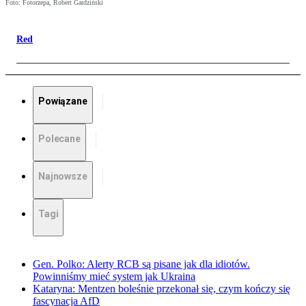
Foto: Fotorzepa, Robert Gardziński
Red
Powiązane
Polecane
Najnowsze
Tagi
Gen. Polko: Alerty RCB są pisane jak dla idiotów.
Powinniśmy mieć system jak Ukraina
Kataryna: Mentzen boleśnie przekonał się, czym kończy się
fascynacja AfD