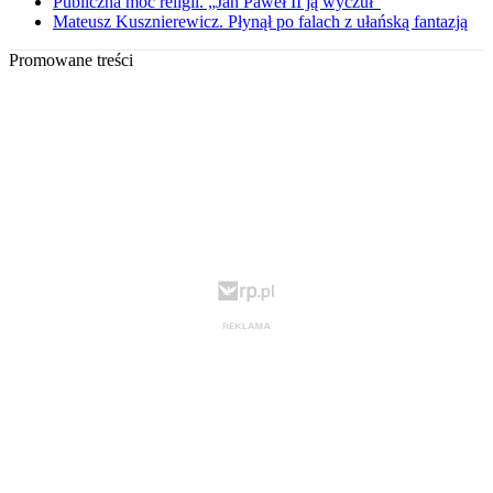
Publiczna moc religii. „Jan Paweł II ją wyczuł”
Mateusz Kusznierewicz. Płynął po falach z ułańską fantazją
Promowane treści