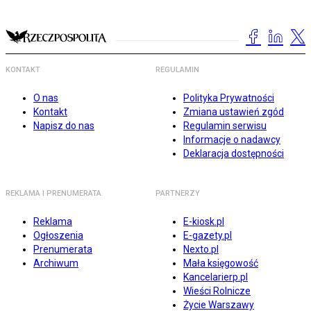
KONTAKT
REGULAMIN
O nas
Polityka Prywatności
Kontakt
Zmiana ustawień zgód
Napisz do nas
Regulamin serwisu
Informacje o nadawcy
Deklaracja dostępności
REKLAMA I PRENUMERATA
PARTNERZY
Reklama
E-kiosk.pl
Ogłoszenia
E-gazety.pl
Prenumerata
Nexto.pl
Archiwum
Mała księgowość
Kancelarierp.pl
Wieści Rolnicze
Życie Warszawy