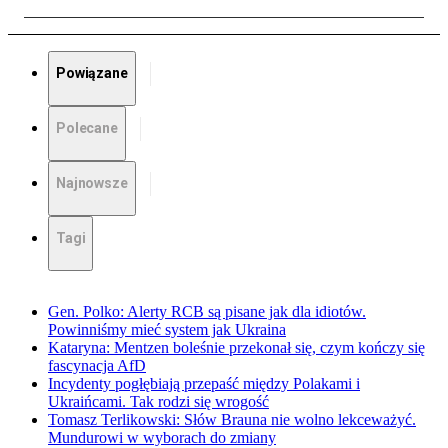
Powiązane
Polecane
Najnowsze
Tagi
Gen. Polko: Alerty RCB są pisane jak dla idiotów.
Powinniśmy mieć system jak Ukraina
Kataryna: Mentzen boleśnie przekonał się, czym kończy się
fascynacja AfD
Incydenty pogłębiają przepaść między Polakami i
Ukraińcami. Tak rodzi się wrogość
Tomasz Terlikowski: Słów Brauna nie wolno lekceważyć.
Mundurowi w wyborach do zmiany