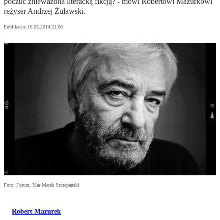
poczuć znieważona literacką fikcją? - mówi Robertowi Mazurkowi
reżyser Andrzej Żuławski.
Publikacja:
16.05.2014 21:00
Foto: Forum, Mar Marek Szczepański
Robert Mazurek