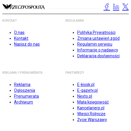
KONTAKT
REGULAMIN
O nas
Polityka Prywatności
Kontakt
Zmiana ustawień zgód
Napisz do nas
Regulamin serwisu
Informacje o nadawcy
Deklaracja dostępności
REKLAMA I PRENUMERATA
PARTNERZY
Reklama
E-kiosk.pl
Ogłoszenia
E-gazety.pl
Prenumerata
Nexto.pl
Archiwum
Mała księgowość
Kancelarierp.pl
Wieści Rolnicze
Życie Warszawy