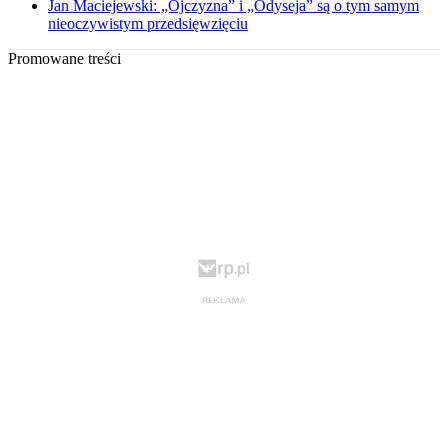
Jan Maciejewski: „Ojczyzna” i „Odyseja” są o tym samym
nieoczywistym przedsięwzięciu
Promowane treści