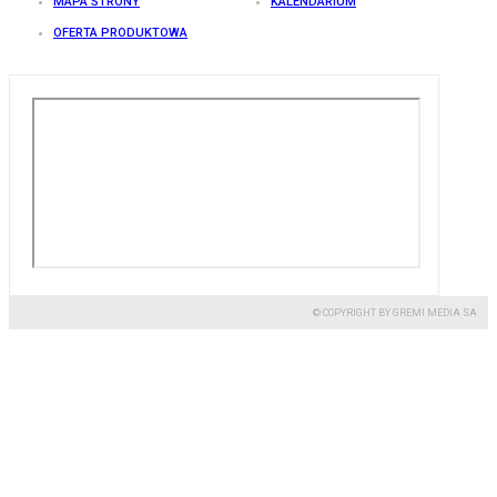
MAPA STRONY
KALENDARIUM
OFERTA PRODUKTOWA
© COPYRIGHT BY GREMI MEDIA SA