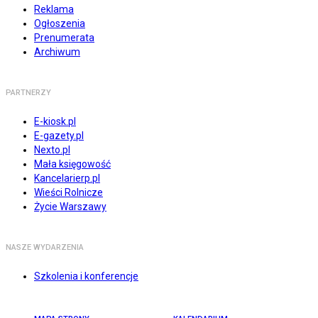
Reklama
Ogłoszenia
Prenumerata
Archiwum
PARTNERZY
E-kiosk.pl
E-gazety.pl
Nexto.pl
Mała księgowość
Kancelarierp.pl
Wieści Rolnicze
Życie Warszawy
NASZE WYDARZENIA
Szkolenia i konferencje