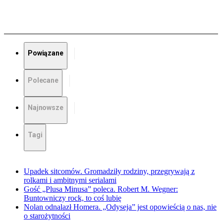
Powiązane
Polecane
Najnowsze
Tagi
Upadek sitcomów. Gromadziły rodziny, przegrywają z
rolkami i ambitnymi serialami
Gość „Plusa Minusa” poleca. Robert M. Wegner:
Buntowniczy rock, to coś lubię
Nolan odnalazł Homera. „Odyseja” jest opowieścią o nas, nie
o starożytności