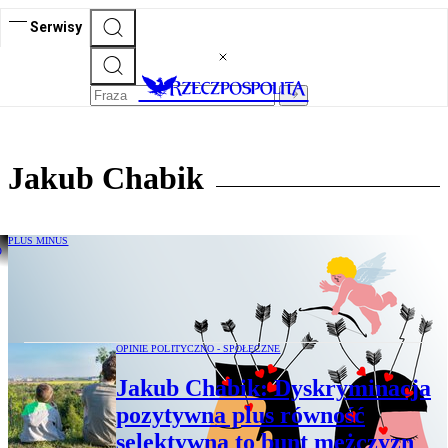
Serwisy
Jakub Chabik
PLUS MINUS
Manosfera i „różowy radykalizm”
zasługują na zdecydowaną odpowiedź
OPINIE POLITYCZNO - SPOŁECZNE
Jakub Chabik: Dyskryminacja
pozytywna plus równość
selektywna to bunt mężczyzn