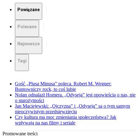
Powiązane
Polecane
Najnowsze
Tagi
Gość „Plusa Minusa” poleca. Robert M. Wegner:
Buntowniczy rock, to coś lubię
Nolan odnalazł Homera. „Odyseja” jest opowieścią o nas, nie
o starożytności
Jan Maciejewski: „Ojczyzna” i „Odyseja” są o tym samym
nieoczywistym przedsięwzięciu
Czy kultura ma moc zmieniania społeczeństwa? Jak
wpływają na nas filmy i seriale
Promowane treści