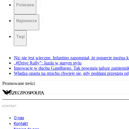
Polecane
Najnowsze
Tagi
Nic nie jest wieczne. Infantino zapomniał, że poparcie można k
„#Drive Rally”: Jazda w starym stylu
Innowacje w duchu Gandhiego. Tak powstają tańsze zamienni
Władza oparta na strachu chwieje się, gdy poddani przestają o
Promowane treści
KONTAKT
O nas
Kontakt