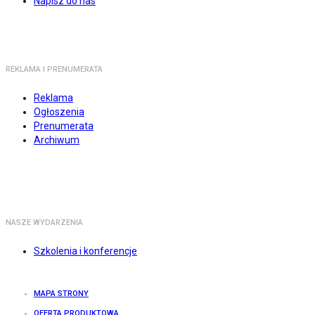
Napisz do nas
REKLAMA I PRENUMERATA
Reklama
Ogłoszenia
Prenumerata
Archiwum
NASZE WYDARZENIA
Szkolenia i konferencje
MAPA STRONY
OFERTA PRODUKTOWA