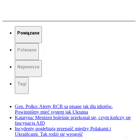
Powiązane
Polecane
Najnowsze
Tagi
Gen. Polko: Alerty RCB są pisane jak dla idiotów.
Powinniśmy mieć system jak Ukraina
Kataryna: Mentzen boleśnie przekonał się, czym kończy się
fascynacja AfD
Incydenty pogłębiają przepaść między Polakami i
Ukraińcami. Tak rodzi się wrogość