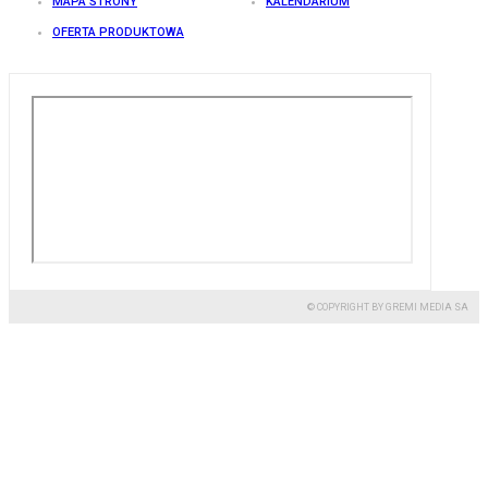
MAPA STRONY
KALENDARIUM
OFERTA PRODUKTOWA
© COPYRIGHT BY GREMI MEDIA SA