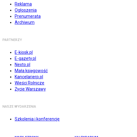
Reklama
Ogłoszenia
Prenumerata
Archiwum
PARTNERZY
E-kiosk.pl
E-gazety.pl
Nexto.pl
Mała księgowość
Kancelarierp.pl
Wieści Rolnicze
Życie Warszawy
NASZE WYDARZENIA
Szkolenia i konferencje