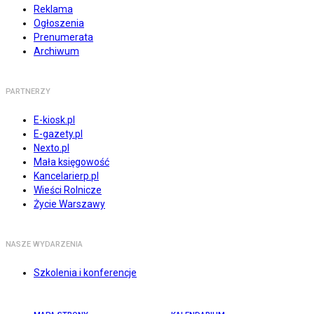
Reklama
Ogłoszenia
Prenumerata
Archiwum
PARTNERZY
E-kiosk.pl
E-gazety.pl
Nexto.pl
Mała księgowość
Kancelarierp.pl
Wieści Rolnicze
Życie Warszawy
NASZE WYDARZENIA
Szkolenia i konferencje