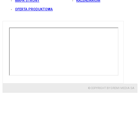
MAPA STRONY
KALENDARIUM
OFERTA PRODUKTOWA
© COPYRIGHT BY GREMI MEDIA SA