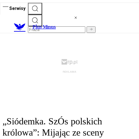
Serwisy
Plus Minus
„Siódemka. SzÓs polskich
królowa”: Mijając ze sceny