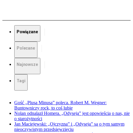
Powiązane
Polecane
Najnowsze
Tagi
Gość „Plusa Minusa” poleca. Robert M. Wegner:
Buntowniczy rock, to coś lubię
Nolan odnalazł Homera. „Odyseja” jest opowieścią o nas, nie
o starożytności
Jan Maciejewski: „Ojczyzna” i „Odyseja” są o tym samym
nieoczywistym przedsięwzięciu