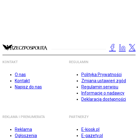
KONTAKT
REGULAMIN
O nas
Polityka Prywatności
Kontakt
Zmiana ustawień zgód
Napisz do nas
Regulamin serwisu
Informacje o nadawcy
Deklaracja dostępności
REKLAMA I PRENUMERATA
PARTNERZY
Reklama
E-kiosk.pl
Ogłoszenia
E-gazety.pl