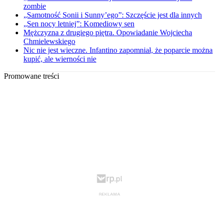
zombie
„Samotność Sonii i Sunny’ego”: Szczęście jest dla innych
„Sen nocy letniej”: Komediowy sen
Mężczyzna z drugiego piętra. Opowiadanie Wojciecha
Chmielewskiego
Nic nie jest wieczne. Infantino zapomniał, że poparcie można
kupić, ale wierności nie
Promowane treści