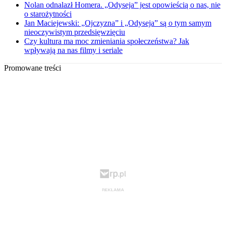
Nolan odnalazł Homera. „Odyseja” jest opowieścią o nas, nie
o starożytności
Jan Maciejewski: „Ojczyzna” i „Odyseja” są o tym samym
nieoczywistym przedsięwzięciu
Czy kultura ma moc zmieniania społeczeństwa? Jak
wpływają na nas filmy i seriale
Promowane treści