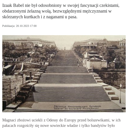
Izaak Babel nie był odosobniony w swojej fascynacji czekistami,
obdarzonymi żelazną wolą, bezwzględnymi mężczyznami w
skórzanych kurtkach i z naganami u pasa.
Publikacja:
20.10.2023 17:00
Magnaci zbożowi uciekli z Odessy do Europy przed bolszewikami, w ich
pałacach rozgościły się nowe sowieckie władze i tylko bandytów było