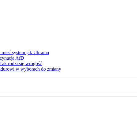
 mieć system jak Ukraina
scynacja AfD
Tak rodzi się wrogość
ndurowi w wyborach do zmiany