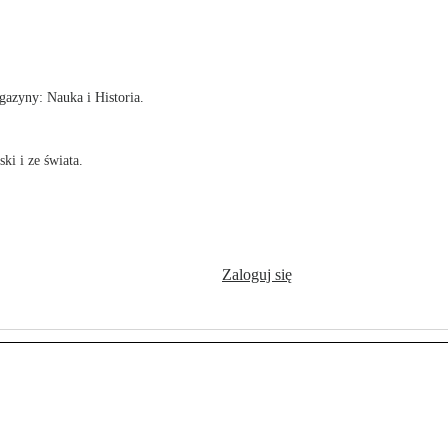
!
azyny: Nauka i Historia.
ki i ze świata.
Zaloguj się