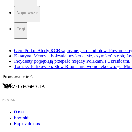
Najnowsze
Tagi
Gen. Polko: Alerty RCB są pisane jak dla idiotów. Powinniśmy
Kataryna: Mentzen boleśnie przekonał się, czym kończy się fa
Incydenty pogłębiają przepaść między Polakami i Ukraińcami. 
Tomasz Terlikowski: Słów Brauna nie wolno lekceważyć. Mu
Promowane treści
KONTAKT
O nas
Kontakt
Napisz do nas