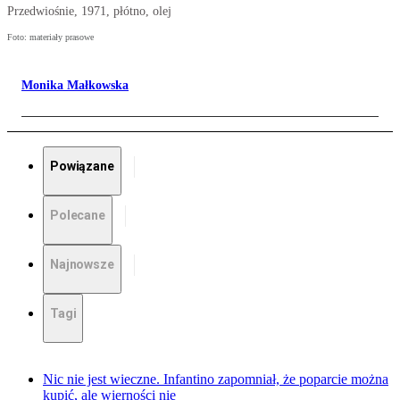
Przedwiośnie, 1971, płótno, olej
Foto: materiały prasowe
Monika Małkowska
Powiązane
Polecane
Najnowsze
Tagi
Nic nie jest wieczne. Infantino zapomniał, że poparcie można
kupić, ale wierności nie