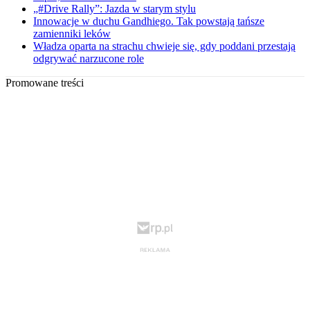
„#Drive Rally”: Jazda w starym stylu
Innowacje w duchu Gandhiego. Tak powstają tańsze
zamienniki leków
Władza oparta na strachu chwieje się, gdy poddani przestają
odgrywać narzucone role
Promowane treści