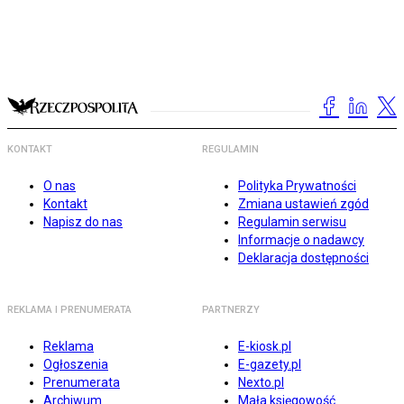
KONTAKT
REGULAMIN
O nas
Polityka Prywatności
Kontakt
Zmiana ustawień zgód
Napisz do nas
Regulamin serwisu
Informacje o nadawcy
Deklaracja dostępności
REKLAMA I PRENUMERATA
PARTNERZY
Reklama
E-kiosk.pl
Ogłoszenia
E-gazety.pl
Prenumerata
Nexto.pl
Archiwum
Mała księgowość