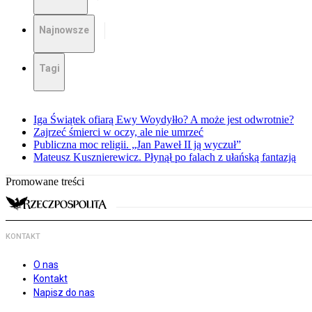
Najnowsze
Tagi
Iga Świątek ofiarą Ewy Woydyłło? A może jest odwrotnie?
Zajrzeć śmierci w oczy, ale nie umrzeć
Publiczna moc religii. „Jan Paweł II ją wyczuł”
Mateusz Kusznierewicz. Płynął po falach z ułańską fantazją
Promowane treści
KONTAKT
O nas
Kontakt
Napisz do nas