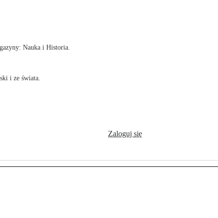
!
azyny: Nauka i Historia.
ki i ze świata.
Zaloguj się