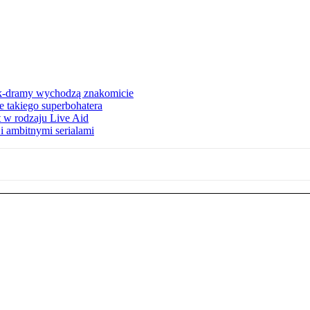
 k-dramy wychodzą znakomicie
 takiego superbohatera
t w rodzaju Live Aid
i ambitnymi serialami