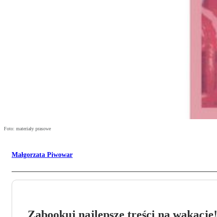
Foto: materiały prasowe
Małgorzata Piwowar
Zabookuj najlepsze treści na wakacje