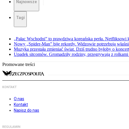
Najnowsze
Tagi
„Pałac Wschodni” to prawdziwa koreańska perła. Netfliksowi
Nowy „Spider-Man” bije rekordy. Widzowie potrzebują właśnie
Muzyka przestała zmieniać świat. Dziś trudno byłoby o koncer
Upadek sitcomów. Gromadziły rodziny, przegrywają z rolkami 
Promowane treści
KONTAKT
O nas
Kontakt
Napisz do nas
REGULAMIN