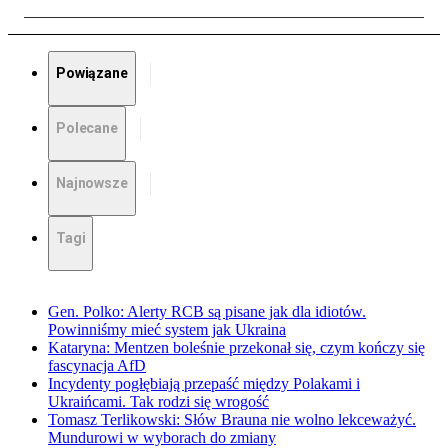
Powiązane
Polecane
Najnowsze
Tagi
Gen. Polko: Alerty RCB są pisane jak dla idiotów.
Powinniśmy mieć system jak Ukraina
Kataryna: Mentzen boleśnie przekonał się, czym kończy się
fascynacja AfD
Incydenty pogłębiają przepaść między Polakami i
Ukraińcami. Tak rodzi się wrogość
Tomasz Terlikowski: Słów Brauna nie wolno lekceważyć.
Mundurowi w wyborach do zmiany