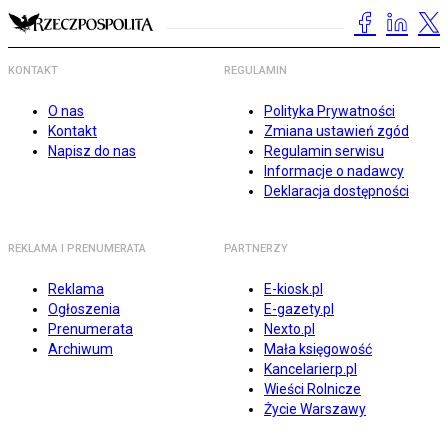
KONTAKT
REGULAMIN
O nas
Polityka Prywatności
Kontakt
Zmiana ustawień zgód
Napisz do nas
Regulamin serwisu
Informacje o nadawcy
Deklaracja dostępności
REKLAMA I PRENUMERATA
PARTNERZY
Reklama
E-kiosk.pl
Ogłoszenia
E-gazety.pl
Prenumerata
Nexto.pl
Archiwum
Mała księgowość
Kancelarierp.pl
Wieści Rolnicze
Życie Warszawy