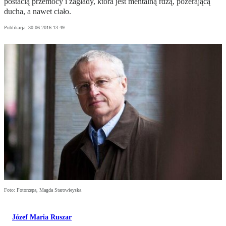
postacią przemocy i zagłady, która jest mentalną rdzą, pożerającą
ducha, a nawet ciało.
Publikacja:
30.06.2016 13:49
Foto: Fotorzepa, Magda Starowieyska
Józef Maria Ruszar