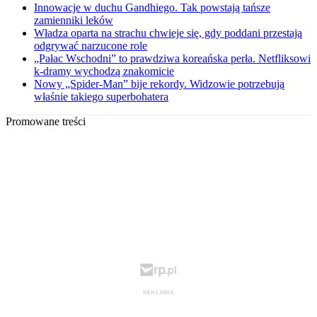
Innowacje w duchu Gandhiego. Tak powstają tańsze
zamienniki leków
Władza oparta na strachu chwieje się, gdy poddani przestają
odgrywać narzucone role
„Pałac Wschodni” to prawdziwa koreańska perła. Netfliksowi
k-dramy wychodzą znakomicie
Nowy „Spider-Man” bije rekordy. Widzowie potrzebują
właśnie takiego superbohatera
Promowane treści