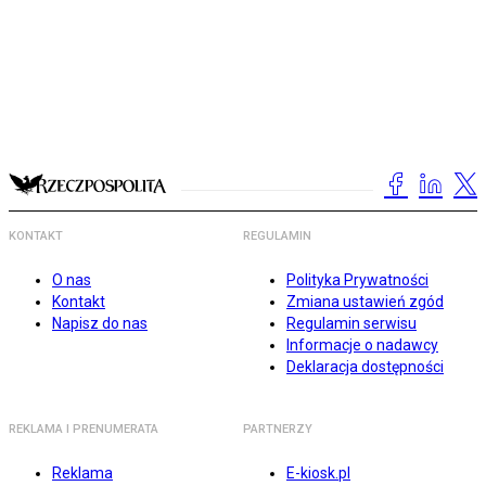
KONTAKT
REGULAMIN
O nas
Polityka Prywatności
Kontakt
Zmiana ustawień zgód
Napisz do nas
Regulamin serwisu
Informacje o nadawcy
Deklaracja dostępności
REKLAMA I PRENUMERATA
PARTNERZY
Reklama
E-kiosk.pl