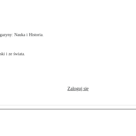
!
azyny: Nauka i Historia.
ki i ze świata.
Zaloguj się