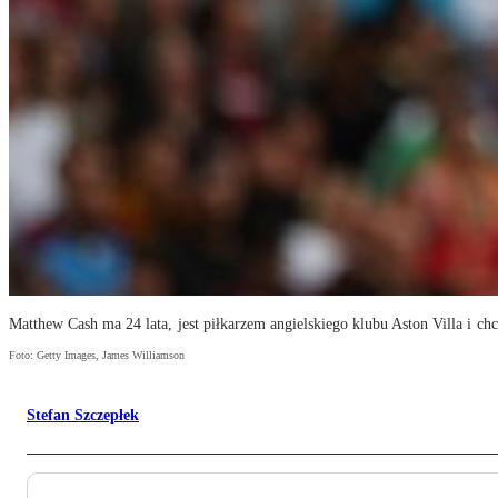
Matthew Cash ma 24 lata, jest piłkarzem angielskiego klubu Aston Villa i chc
Foto: Getty Images, James Williamson
Stefan Szczepłek