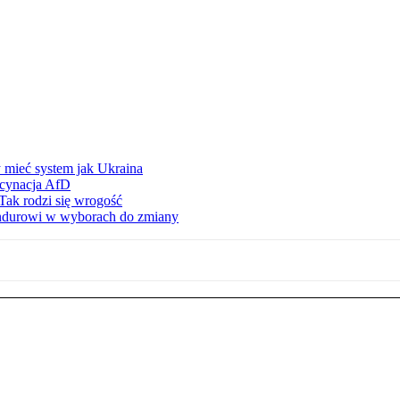
 mieć system jak Ukraina
scynacja AfD
Tak rodzi się wrogość
ndurowi w wyborach do zmiany