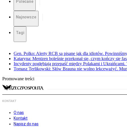
Polecane
Najnowsze
Tagi
Gen. Polko: Alerty RCB są pisane jak dla idiotów. Powinniśmy
Kataryna: Mentzen boleśnie przekonał się, czym kończy się fa
Incydenty pogłębiają przepaść między Polakami i Ukraińcami. 
Tomasz Terlikowski: Słów Brauna nie wolno lekceważyć. Mu
Promowane treści
KONTAKT
O nas
Kontakt
Napisz do nas