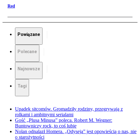
Red
Powiązane
Polecane
Najnowsze
Tagi
Upadek sitcomów. Gromadziły rodziny, przegrywają z
rolkami i ambitnymi serialami
Gość „Plusa Minusa” poleca. Robert M. Wegner:
Buntowniczy rock, to coś lubię
Nolan odnalazł Homera. „Odyseja” jest opowieścią o nas, nie
o starożytności