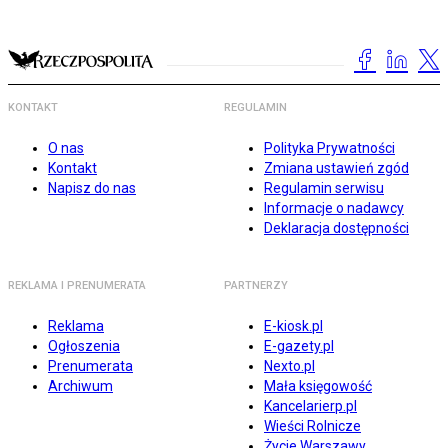
KONTAKT
REGULAMIN
O nas
Polityka Prywatności
Kontakt
Zmiana ustawień zgód
Napisz do nas
Regulamin serwisu
Informacje o nadawcy
Deklaracja dostępności
REKLAMA I PRENUMERATA
PARTNERZY
Reklama
E-kiosk.pl
Ogłoszenia
E-gazety.pl
Prenumerata
Nexto.pl
Archiwum
Mała księgowość
Kancelarierp.pl
Wieści Rolnicze
Życie Warszawy