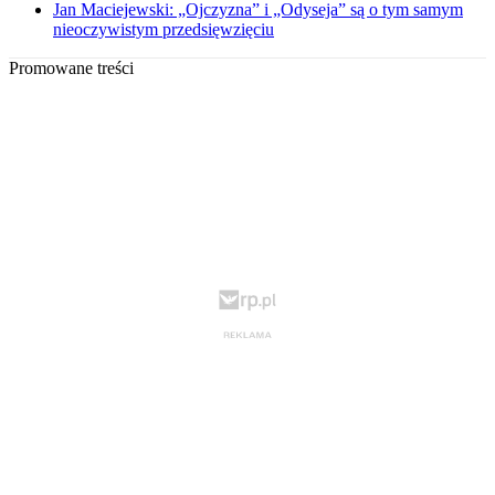
Jan Maciejewski: „Ojczyzna” i „Odyseja” są o tym samym
nieoczywistym przedsięwzięciu
Promowane treści