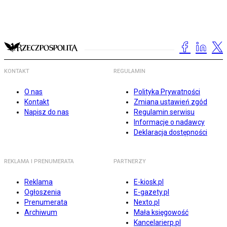
KONTAKT
REGULAMIN
O nas
Polityka Prywatności
Kontakt
Zmiana ustawień zgód
Napisz do nas
Regulamin serwisu
Informacje o nadawcy
Deklaracja dostępności
REKLAMA I PRENUMERATA
PARTNERZY
Reklama
E-kiosk.pl
Ogłoszenia
E-gazety.pl
Prenumerata
Nexto.pl
Archiwum
Mała księgowość
Kancelarierp.pl