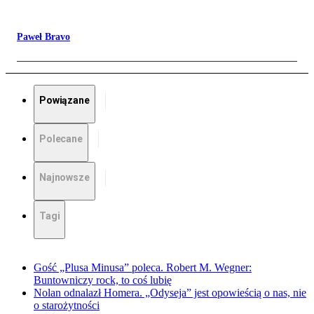
Paweł Bravo
Powiązane
Polecane
Najnowsze
Tagi
Gość „Plusa Minusa” poleca. Robert M. Wegner:
Buntowniczy rock, to coś lubię
Nolan odnalazł Homera. „Odyseja” jest opowieścią o nas, nie
o starożytności