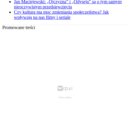
Jan Maciejewski: „Ojczyzna” i „Odyseja” są o tym samym
nieoczywistym przedsięwzięciu
Czy kultura ma moc zmieniania społeczeństwa? Jak
wpływają na nas filmy i seriale
Promowane treści