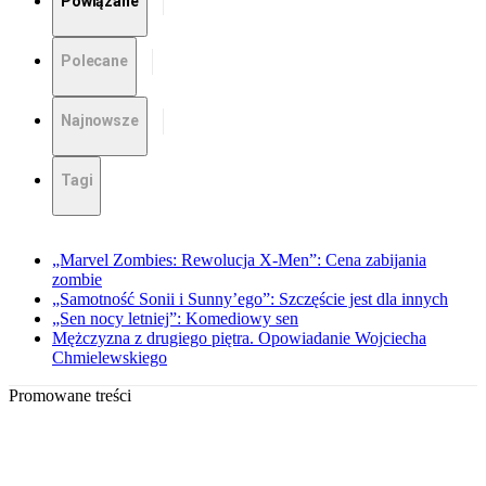
Powiązane
Polecane
Najnowsze
Tagi
„Marvel Zombies: Rewolucja X-Men”: Cena zabijania
zombie
„Samotność Sonii i Sunny’ego”: Szczęście jest dla innych
„Sen nocy letniej”: Komediowy sen
Mężczyzna z drugiego piętra. Opowiadanie Wojciecha
Chmielewskiego
Promowane treści