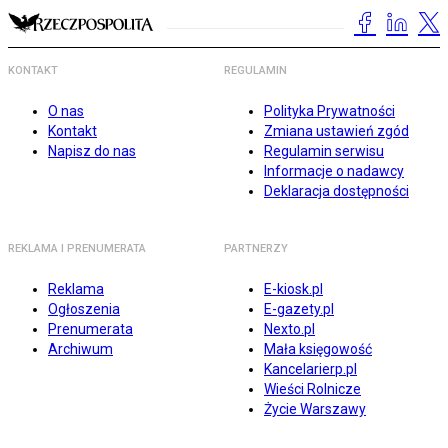
KONTAKT
REGULAMIN
O nas
Polityka Prywatności
Kontakt
Zmiana ustawień zgód
Napisz do nas
Regulamin serwisu
Informacje o nadawcy
Deklaracja dostępności
REKLAMA I PRENUMERATA
PARTNERZY
Reklama
E-kiosk.pl
Ogłoszenia
E-gazety.pl
Prenumerata
Nexto.pl
Archiwum
Mała księgowość
Kancelarierp.pl
Wieści Rolnicze
Życie Warszawy