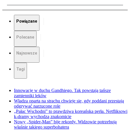
Powiązane
Polecane
Najnowsze
Tagi
Innowacje w duchu Gandhiego. Tak powstają tańsze
zamienniki leków
Władza oparta na strachu chwieje się, gdy poddani przestają
odgrywać narzucone role
„Pałac Wschodni” to prawdziwa koreańska perła. Netfliksowi
k-dramy wychodzą znakomicie
Nowy „Spider-Man” bije rekordy. Widzowie potrzebują
właśnie takiego superbohatera