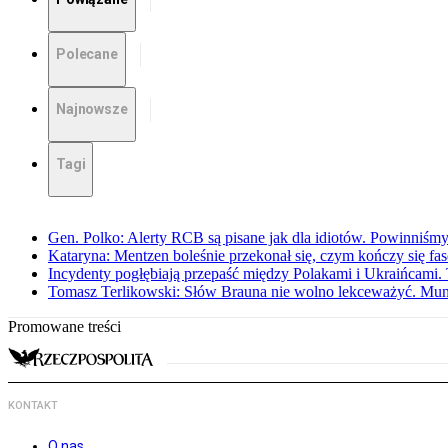
Polecane
Najnowsze
Tagi
Gen. Polko: Alerty RCB są pisane jak dla idiotów. Powinniśmy
Kataryna: Mentzen boleśnie przekonał się, czym kończy się fa
Incydenty pogłębiają przepaść między Polakami i Ukraińcami. 
Tomasz Terlikowski: Słów Brauna nie wolno lekceważyć. Mu
Promowane treści
KONTAKT
O nas