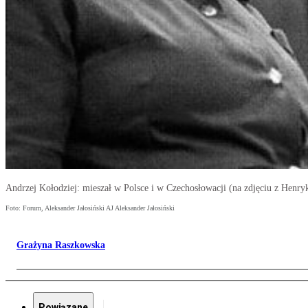
Andrzej Kołodziej: mieszał w Polsce i w Czechosłowacji (na zdjęciu z Henr
Foto: Forum, Aleksander Jałosiński AJ Aleksander Jałosiński
Grażyna Raszkowska
Powiązane