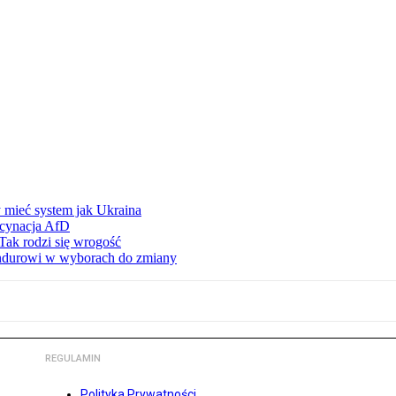
 mieć system jak Ukraina
scynacja AfD
Tak rodzi się wrogość
ndurowi w wyborach do zmiany
REGULAMIN
Polityka Prywatności