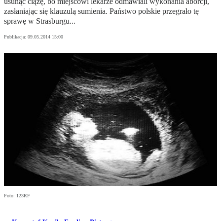
usunąć ciążę, bo miejscowi lekarze odmawiali wykonania aborcji,
zasłaniając się klauzulą sumienia. Państwo polskie przegrało tę
sprawę w Strasburgu...
Publikacja:
09.05.2014 15:00
Foto: 123RF