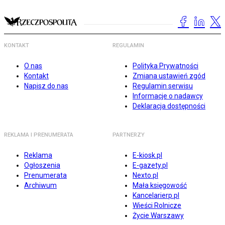
KONTAKT
REGULAMIN
O nas
Polityka Prywatności
Kontakt
Zmiana ustawień zgód
Napisz do nas
Regulamin serwisu
Informacje o nadawcy
Deklaracja dostępności
REKLAMA I PRENUMERATA
PARTNERZY
Reklama
E-kiosk.pl
Ogłoszenia
E-gazety.pl
Prenumerata
Nexto.pl
Archiwum
Mała księgowość
Kancelarierp.pl
Wieści Rolnicze
Życie Warszawy