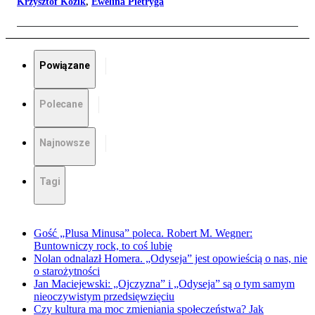
Krzysztof Kozik
,
Ewelina Pietryga
Powiązane
Polecane
Najnowsze
Tagi
Gość „Plusa Minusa” poleca. Robert M. Wegner:
Buntowniczy rock, to coś lubię
Nolan odnalazł Homera. „Odyseja” jest opowieścią o nas, nie
o starożytności
Jan Maciejewski: „Ojczyzna” i „Odyseja” są o tym samym
nieoczywistym przedsięwzięciu
Czy kultura ma moc zmieniania społeczeństwa? Jak