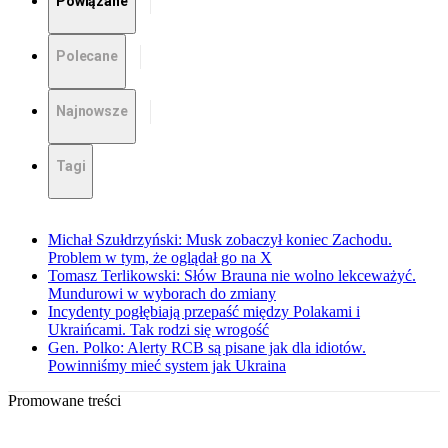
Powiązane
Polecane
Najnowsze
Tagi
Michał Szułdrzyński: Musk zobaczył koniec Zachodu.
Problem w tym, że oglądał go na X
Tomasz Terlikowski: Słów Brauna nie wolno lekceważyć.
Mundurowi w wyborach do zmiany
Incydenty pogłębiają przepaść między Polakami i
Ukraińcami. Tak rodzi się wrogość
Gen. Polko: Alerty RCB są pisane jak dla idiotów.
Powinniśmy mieć system jak Ukraina
Promowane treści