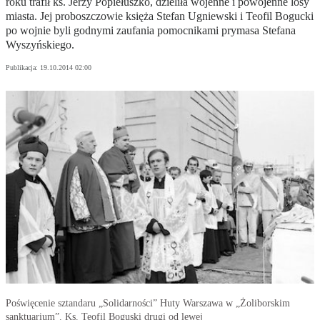
roku trafił ks. Jerzy Popiełuszko, dzieliła wojenne i powojenne losy
miasta. Jej proboszczowie księża Stefan Ugniewski i Teofil Bogucki
po wojnie byli godnymi zaufania pomocnikami prymasa Stefana
Wyszyńskiego.
Publikacja:
19.10.2014 02:00
Poświęcenie sztandaru „Solidarności” Huty Warszawa w „Żoliborskim
sanktuarium”. Ks. Teofil Boguski drugi od lewej