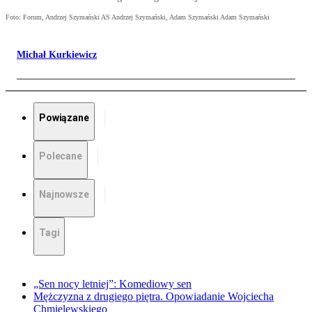
Foto: Forum, Andrzej Szymański AS Andrzej Szymański, Adam Szymański Adam Szymański
Michał Kurkiewicz
Powiązane
Polecane
Najnowsze
Tagi
„Sen nocy letniej”: Komediowy sen
Mężczyzna z drugiego piętra. Opowiadanie Wojciecha
Chmielewskiego