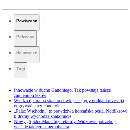
Powiązane
Polecane
Najnowsze
Tagi
Innowacje w duchu Gandhiego. Tak powstają tańsze
zamienniki leków
Władza oparta na strachu chwieje się, gdy poddani przestają
odgrywać narzucone role
„Pałac Wschodni” to prawdziwa koreańska perła. Netfliksowi
k-dramy wychodzą znakomicie
Nowy „Spider-Man” bije rekordy. Widzowie potrzebują
właśnie takiego superbohatera