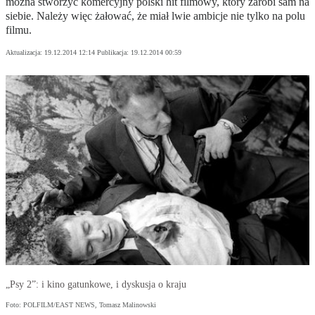
można stworzyć komercyjny polski hit filmowy, który zarobi sam na
siebie. Należy więc żałować, że miał lwie ambicje nie tylko na polu
filmu.
Aktualizacja:
19.12.2014 12:14
Publikacja:
19.12.2014 00:59
„Psy 2”: i kino gatunkowe, i dyskusja o kraju
Foto: POLFILM/EAST NEWS, Tomasz Malinowski