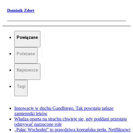
Dominik Zdort
Powiązane
Polecane
Najnowsze
Tagi
Innowacje w duchu Gandhiego. Tak powstają tańsze
zamienniki leków
Władza oparta na strachu chwieje się, gdy poddani przestają
odgrywać narzucone role
„Pałac Wschodni” to prawdziwa koreańska perła. Netfliksowi