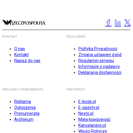
KONTAKT
REGULAMIN
O nas
Polityka Prywatności
Kontakt
Zmiana ustawień zgód
Napisz do nas
Regulamin serwisu
Informacje o nadawcy
Deklaracja dostępności
REKLAMA I PRENUMERATA
PARTNERZY
Reklama
E-kiosk.pl
Ogłoszenia
E-gazety.pl
Prenumerata
Nexto.pl
Archiwum
Mała księgowość
Kancelarierp.pl
Wieści Rolnicze