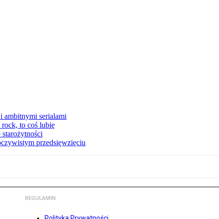
i ambitnymi serialami
ock, to coś lubię
 starożytności
oczywistym przedsięwzięciu
REGULAMIN
Polityka Prywatności