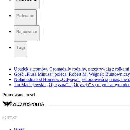
Polecane
Najnowsze
Tagi
Upadek sitcomów. Gromadziły rodziny, przegrywają z rolkami 
Gość „Plusa Minusa” poleca. Robert M. Wegner: Buntowniczy r
Nolan odnalazł Homera. „Odyseja” jest opowieścią o nas, nie o
Jan Maciejewski: „Ojczyzna” i „Odyseja” są o tym samym nie
Promowane treści
KONTAKT
O nas